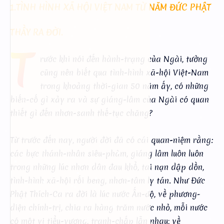
1.TÌNH HÌNH XÃ HỘI VIỆT NAM TỪ NĂM ĐỨC PHẬT
THẦY RA ĐỜI.
T
rước khi nói đến hành-trạng của Ngài, tưởng
cũng nên biết qua tình-hình xã-hội Việt-Nam
trong khoảng thời-gian 50 năm ấy, có những
biến-cố gì xảy ra và sự giáng-lâm của Ngài có quan
thiết gì đến nhơn-sanh thế-tục chăng?
Từ trước đến nay, người đời đã có cái quan-niệm rằng:
các bực thánh-nhân siêu-phàm, giáng lâm luôn luôn
trong những lúc nhơn dân đau khổ, tai nạn dập dồn,
tình-hình xã-hội rối beng, nhơn-tâm ly tán. Như Đức
Phật Thích-Ca ra đời là lúc nước Ấn-độ, về phương-
diện chính-trị, chia ra hàng trăm nước nhỏ, mỗi nước
có một vị tiểu-vương, tranh-chấp lẫn nhau; về