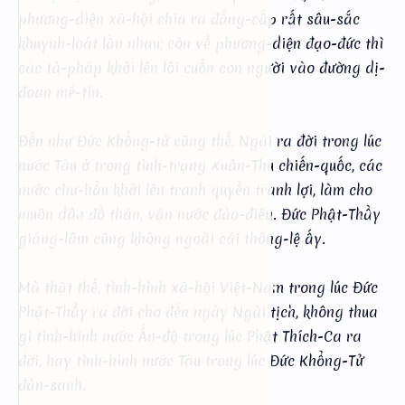
phương-diện xã-hội chia ra đẳng-cấp rất sâu-sắc
khuynh-loát lẫn nhau; còn về phương-diện đạo-đức thì
các tà-pháp khởi lên lôi cuốn con người vào đường dị-
đoan mê-tín.
Đến như Đức Khổng-tử cũng thế, Ngài ra đời trong lúc
nước Tàu ở trong tình-trạng Xuân-Thu chiến-quốc, các
nước chư-hầu khởi lên tranh quyền tranh lợi, làm cho
muôn dân đồ thán, vận nước đảo-điên. Đức Phật-Thầy
giáng-lâm cũng không ngoài cái thông-lệ ấy.
Mà thật thế, tình-hình xã-hội Việt-Nam trong lúc Đức
Phật-Thầy ra đời cho đến ngày Ngài tịch, không thua
gì tình-hình nước Ấn-độ trong lúc Phật Thích-Ca ra
đời, hay tình-hình nước Tàu trong lúc Đức Khổng-Tử
đản-sanh.