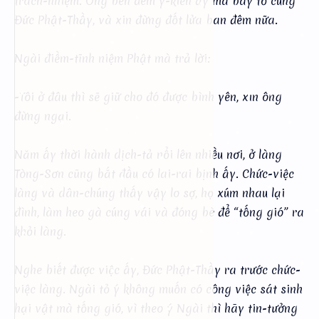
trách-nhiệm. Ông bèn đem ý-kiến ấy mà bày tỏ cùng
Đức Phật-Thầy, và xin đừng đốt lửa ban đêm nữa.
Ngài điềm-tĩnh niệm Phật mà trả lời:
-Tôi ở đâu thì sẽ giữ cho đó được bình yên, xin ông
đừng ngại.
Năm ấy thời hành dịch-tả nổi lên nhiều nơi, ở làng
Tòng-Sơn cũng bắt đầu có lai-rai bịnh ấy. Chức-việc
làng và dân-chúng thấy vậy lo sợ, họ xúm nhau lại
đình, làm heo gà cúng vái và đóng bè để “tống gió” ra
khỏi làng.
Nghe biết được việc ấy, Đức Phật-Thầy ra trước chức-
việc làng. Ngài tỏ ý không muốn có công việc sát sinh
hại vật mà tống gió, vì theo ý Ngài thì hãy tin-tưởng