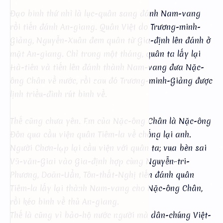
Đạo binh thứ nhì là lục-quân sang đánh Nam-vang
rồi tiến đánh An-giang. Quân Việt do Trương-minh-
Giảng, Nguyễn-Xuân đem quân từ Gia-định lên đánh ở
mặt An-giang. Chỉ trong một tháng, quân ta lấy lại
Hà-tiên và tiến lên đánh thành Nam-vang đưa Nặc-
ông Chân về nước, rồi sau đó Trương-minh-Giảng được
lịnh triều-đình rút binh về.
Thế cũng chưa yên. Em của Nặc-ông Chân là Nặc-ông
Đôn qua cầu viện quân Tiêm-la về chống lại anh.
Người Chơn-lạp lại cầu viện với quân ta; vua bèn sai
Vũ-văn-Giai vào Gia-định hợp cùng Nguyễn-tri-
Phương, Doãn-Uẩn, Tôn-thất-Nghị tiến đánh quân
Tiêm-la lấy lại thành Nam-vang cho Nặc-ông Chân,
rồi kéo binh về thủ An-giang.
Thế là cũng vì bảo-hộ nước người mà dân-chúng Việt-