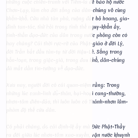
những cuộc chiến-tranh với Tiêm-la để bảo hộ nước
Chơn-Lạp, làm cho đời sống của dân-chúng vô cùng
khốn-khổ. Cửa nhà tàn phá, ruộng đất bỏ hoang, gia-
đình tan-tác, thử hỏi trong tình thế nguy-khổn ấy,
tinh-thần đạo-đức của dân trong nước phỏng còn có
hay chăng? Cái thời rực-rỡ của Phật-giáo ở đời Lý,
đời Trần bắt đầu tàn-tạ từ đời Hậu-Lê. Sống trong
hỗn-loạn, trong giặc-giã, trong đau khổ, dân-chúng
đã mất dần tin-tưởng về đạo-đức.
Xưa nay, người đời có cái quan-niệm rằng: Trong
những lúc sanh-linh đồ-thán, bại-hoại cang-thường,
nhơn-tâm điên-đảo, thì luôn luôn có Thánh-nhơn lâm-
phàm độ thế cứu dân.
Có phải chăng, do cái định-lệ ấy mà Đức Phật-Thầy
ra đời giữa lúc nhơn-tâm xao-xuyến, vận nước khuynh