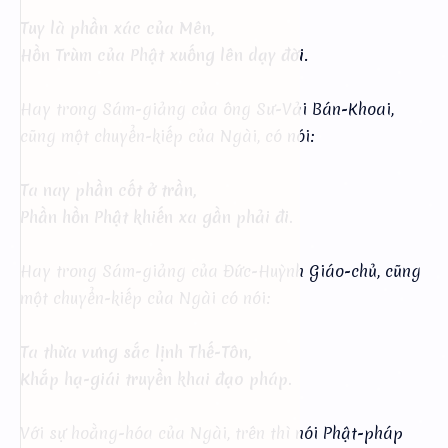
Tuy là phần xác của Mên,
Hồn Trùm của Phật xuống lên dạy đời
.
Hay trong Sám-giảng của ông Sư-Vải Bán-Khoai,
cũng một chuyển-kiếp của Ngài, có nói:
Ta nay phần cốt ở trần,
Phần hồn Phật khiến xa gần phải đi.
Hay trong Sám-giảng của Đức-Huỳnh Giáo-chủ, cũng
một chuyển-kiếp của Ngài có nói:
Ta thừa vưng sắc lịnh Thế-Tôn,
Khắp hạ-giái truyền khai đạo pháp.
Với sự hoằng-hóa của Ngài, trên thì nói Phật-pháp