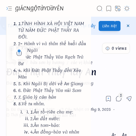
GIÁCNGỘTÙYDUYÊN
1.TÌNH HÌNH XÃ HỘI VIỆT NAM
Tải App trang về điện thoại android...
Tại Đây
Liên Hệ!
TỪ NĂM ĐỨC PHẬT THẦY RA
ĐỜI.
2- Hành vi và thân thế buổi đầu
của Ngài
3. Đức Phật Thầy Vào Rạch Trà
bửu sơn kỳ hương
các vị khác
Trang chủ
Bư
Đức Phật Thầy Tây An
4. Khi Đức Phật Thầy đến Xẻo
Môn
Đức Phật Thầy Tây An, Bửu Sơn Kỳ Hương
5. Khi Ngài Bị dời về An Giang
6. Đức Phật Thầy Vào núi Sam
7. Giáo lý căn bản
8.Về tu nhân.
1.Ân tổ-tiên cha mẹ:
In Bài Viết
2.Ân đất nước:
3.Ân tam-bảo:
4.Ân đồng-bào và nhân
A-
A+