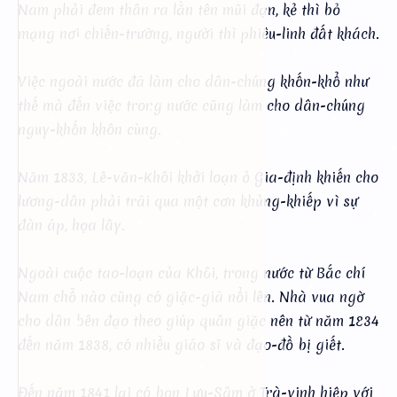
Nam phải đem thân ra lằn tên mũi đạn, kẻ thì bỏ
mạng nơi chiến-trường, người thì phiêu-linh đất khách.
Việc ngoài nước đã làm cho dân-chúng khốn-khổ như
thế mà đến việc trong nước cũng làm cho dân-chúng
nguy-khốn khôn cùng.
Năm 1833, Lê-văn-Khôi khởi loạn ở Gia-định khiến cho
lương-dân phải trãi qua một cơn khủng-khiếp vì sự
đàn áp, họa lây.
Ngoài cuộc tao-loạn của Khôi, trong nước từ Bắc chí
Nam chỗ nào cũng có giặc-giã nổi lên. Nhà vua ngờ
cho dân bên đạo theo giúp quân giặc nên từ năm 1834
đến năm 1838, có nhiều giáo sĩ và đạo-đồ bị giết.
Đến năm 1841 lại có bọn Lưu-Sâm ở Trà-vinh hiệp với