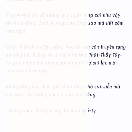
Ông A-Nan khi đi ngang qua nghe tụng sai như vậy
thì than rằng: Chánh-pháp của Phật sao mà dứt sớm
quá vậy!
Cách Phật tịch-diệt chẳng bao lâu mà còn truyền tụng
sai như thế, huống hồ là cách xa Đức Phật-Thầy Tây-
An gần một trăm năm mươi năm thì sự sai lạc mới
biết bao nhiêu nữa.
Mong rằng các thức-giả nhận thấy chỗ sai-siển mà
chỉ-giáo, thì không còn chi quí hóa bằng.
Thượng-tuần tháng trọng-hạ năm Quí-Tỵ.