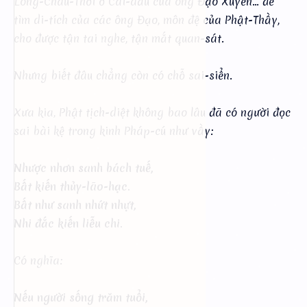
Long-Châu-Thới ở Cái-dầu của ông Đạo Xuyến... để
tìm di-tích của các ông Đạo, môn đệ của Phật-Thầy,
cho được tận tai nghe, tận mắt quan-sát.
Nhưng biết đâu chẳng còn có chỗ sai-siển.
Xưa kia, Phật tịch-diệt không bao lâu đã có người đọc
sai bài kệ trong kinh Pháp-cú như vầy:
Nhược nhơn sanh bách tuế,
Bất kiến thủy-lão-hạc.
Bất như sanh nhứt nhựt,
Nhi đắc kiến liễu chi.
Có nghĩa:
Nếu người sống trăm tuổi,