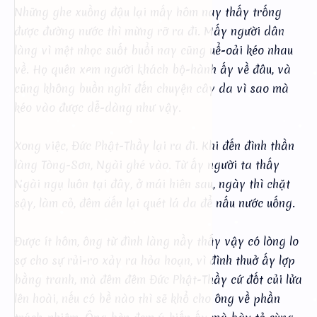
Những ghe xuồng đậu lại mấy hôm nay thấy trống
được đường nước thì mừng rỡ ra đi. Mấy người dân
làng vì mệt nhọc suốt buổi nay cũng uể-oải kéo nhau
về. Họ quên xem người khách bộ-hành ấy về đâu, và
cũng không buồn nghĩ đến chuyện cây da vì sao mà
kéo vào được dễ-dàng như vậy.
Xong việc, Đức Phật-Thầy lại ra đi. Khi đến đình thần
làng Tòng-Sơn, Ngài ghé vào. Từ ấy người ta thấy
Ngài ngụ luôn tại đây, ở mái hiên sau, ngày thì chặt
sậy, làm cỏ, đêm đến lại quét lá da để nấu nước uống.
Được ít hôm, ông từ đình làng nầy thấy vậy có lòng lo
sợ cho sự rủi-ro xảy ra hỏa hoạn, vì đình thuở ấy lợp
bằng tranh, mà đêm đêm Đức Phật-Thầy cứ đốt củi lửa
lên hoài, nếu có bề nào thì sẽ khổ cho ông về phần