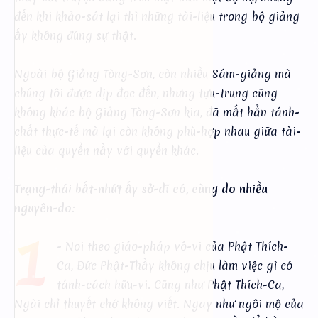
đến khi khảo-sát lại thì những tài-liệu trong bộ giảng
ấy không đúng sự thật.
Ngoài bộ Giảng Tòng-Sơn, còn nhiều Sám-giảng mà
chúng tôi được dịp đọc đến, nhưng tựu-trung cũng
không khác bộ Giảng Tòng-Sơn kia, đã mất hẳn tánh-
chất thực-tế mà lại còn không phù-hợp nhau giữa tài-
liệu của quyển nầy với quyển khác.
Trạng-thái bất-nhứt ấy sở-dĩ có, cùng do nhiều
nguyên-do:
1
- Noi theo giáo-pháp vô-vi của Phật Thích-
Ca, Đức Phật-Thầy không chịu làm việc gì có
tánh-cách hữu-vi. Cũng như Phật Thích-Ca,
Ngài chỉ thuyết chớ không viết. Ngay như ngôi mộ của