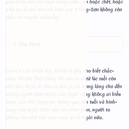
qua nhiều lần tao-loạn trong nước nên hoặc chết, hoặc
xiêu lạc đi nơi nào mà hiện nay ở Tòng-Sơn không còn
thấy roi truyền miêu-duệ.
Chú Thích
Căn-cứ vào nhiều bậc bô-lão ở đây cho biết chắc-
chắn thì Đức Phật-Thầy bỏ nhà ra đi từ lúc tuổi còn
nhỏ lắm. Ngài đi đâu và làm gì, cả trong làng cho đến
những người thân-thuộc của Ngài cũng không ai hiểu
được. Lần hồi, ngày lụn tháng qua, tên tuổi và hình-
dạng của Ngài chôn sâu vào thời-gian, người ta
không còn nhớ một mảy-may gì về Ngài nữa.