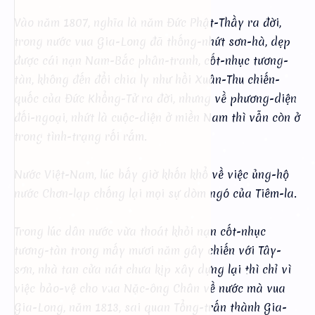
Vào năm 1807, nghĩa là năm Đức Phật-Thầy ra đời,
trong nước vua Gia-Long đã thống-nhứt sơn-hà, dẹp
được cái nạn Nam-Bắc phân-tranh, cốt-nhục tương-
tàn, không đến đổi chia ly như hồi Xuân-Thu chiến-
quốc của Đức Khổng-Tử ra đời, nhưng về phương-diện
đối-ngoại, nhứt là cuộc-diện ở miền Nam thì vẫn còn ở
trong tình-trạng rối rắm.
Nước Việt-Nam, lúc bấy giờ khốn khổ về việc ủng-hộ
nước Chơn-lạp chống lại mọi sự dòm ngó của Tiêm-la.
Trong lúc dân nước vừa thoát khỏi nạn cốt-nhục
tương-tàn trong mấy mươi năm gây chiến với Tây-
sơn, nhà tan cửa nát chưa kịp xây dựng lại thì chỉ vì
việc bảo-vệ cho vua Nặc-ông Chân về nước mà vua
Gia-Long, năm 1813, sai quan Tổng-trấn thành Gia-