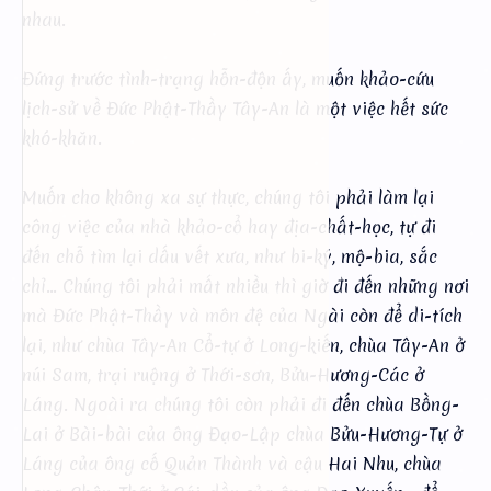
nhau.
Đứng trước tình-trạng hỗn-độn ấy, muốn khảo-cứu
lịch-sử về Đức Phật-Thầy Tây-An là một việc hết sức
khó-khăn.
Muốn cho không xa sự thực, chúng tôi phải làm lại
công việc của nhà khảo-cổ hay địa-chất-học, tự đi
đến chỗ tìm lại dấu vết xưa, như bi-ký, mộ-bia, sắc
chỉ... Chúng tôi phải mất nhiều thì giờ đi đến những nơi
mà Đức Phật-Thầy và môn đệ của Ngài còn để di-tích
lại, như chùa Tây-An Cổ-tự ở Long-kiến, chùa Tây-An ở
núi Sam, trại ruộng ở Thới-sơn, Bửu-Hương-Các ở
Láng. Ngoài ra chúng tôi còn phải đi đến chùa Bồng-
Lai ở Bài-bài của ông Đạo-Lập chùa Bửu-Hương-Tự ở
Láng của ông cố Quản Thành và cậu Hai Nhu, chùa