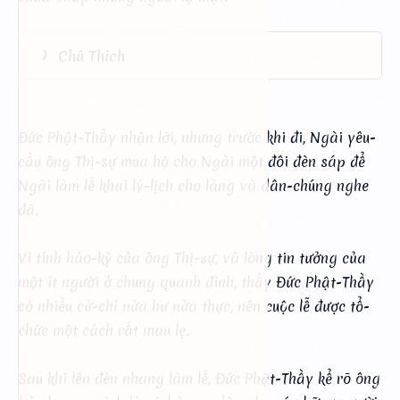
Chú Thích
Đức Phật-Thầy nhận lời, nhưng trước khi đi, Ngài yêu-
cầu ông Thị-sự mua hộ cho Ngài một đôi đèn sáp để
Ngài làm lễ khai lý-lịch cho làng và dân-chúng nghe
đã.
Vì tính háo-kỳ của ông Thị-sự, và lòng tin tưởng của
một ít người ở chung quanh đình, thấy Đức Phật-Thầy
có nhiều cử-chỉ nửa hư nửa thực, nên cuộc lễ được tổ-
chức một cách rất mau lẹ.
Sau khi lên đèn nhang làm lễ, Đức Phật-Thầy kể rõ ông