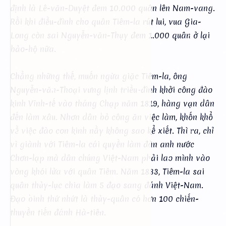
định là Lê-văn-Duyệt đem 10.000 quân lên Nam-vang.
Rồi khi điều-đình cho quân Tiêm-la rút lui, vua Gia-
Long còn sai Nguyễn-văn-Thụy đem 1.000 quân ở lại
bảo-hộ nữa.
Chẳng những thế, muốn ngừa giặc Tiêm-la, ông
Nguyễn-văn-Thoại vưng lịnh triều-đình khởi công đào
kinh Vĩnh-tế vào tháng Chạp năm 1819, hàng vạn dân
đến làm xâu. Nhơn dân bỏ công ăn việc làm, khốn khổ
về việc đào con kinh nầy không sao kể xiết. Thì ra, chỉ
vì giành với Tiêm-la cái quyền làm đàn anh nước
Chơn-lạp mà dân chúng Việt-Nam phải lao mình vào
vòng khói lửa với quân Tiêm. Năm 1833, Tiêm-la sai
quân thủy-lục chia làm 5 đạo sang đánh Việt-Nam.
Đạo binh thứ nhứt là thủy-quân có hơn 100 chiến-
thuyền tiến đánh Hà-tiên.