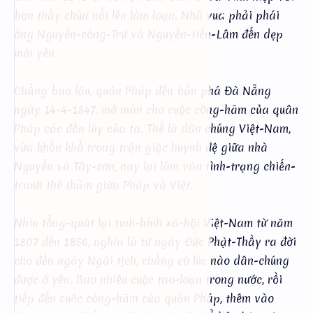
bọn thầy chùa nổi lên làm loạn. Nhà vua phải phái
ông Nguyễn-công-Trứ và Nguyễn-tiến-Lâm đến dẹp
mới yên.
Chẳng bao lâu, quân Pháp đến bắn phá Đà Nẵng
ngày 14-4-1847, mở màn cho cuộc công-hãm của quân
Pháp các đồn lũy của ta. Thế là dân chúng Việt-Nam,
vừa khốn khổ trong trận giặc huynh đệ giữa nhà
Nguyễn và Tây-sơn, nay lại lâm vào tình-trạng chiến-
tranh thê thảm giữa Pháp và Việt.
Nhìn tổng-quát lại tình-hình xã-hội Việt-Nam từ năm
1807 đến 1856, nghĩa là từ ngày Đức Phật-Thầy ra đời
cho đến ngày Ngài tịch, chẳng có lúc nào dân-chúng
được ở yên. Bao nhiêu cuộc tao-loạn trong nước, rồi
tiếp đến cuộc công-hãm của quân Pháp, thêm vào