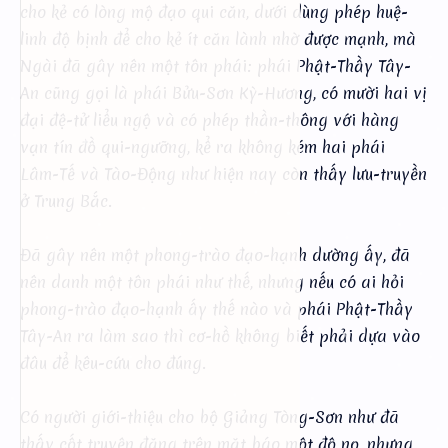
cho kẻ có lòng mộ đạo qui căn, dưới dùng phép huệ-
linh độ bịnh để cho kẻ ít căn lành nhờ được mạnh, mà
Ngài đã gây nên một tôn phái: phái Phật-Thầy Tây-
An cũng gọi là phái Bửu-Sơn Kỳ-Hương, có mười hai vị
đại đệ-tử liểu ngộ và có phép thần-thông với hàng
vạn tín đồ qui-ngưỡng, kể ra không kém hai phái
Lâm-Tế và Tào-Động như hiện nay còn thấy lưu-truyền
ở Trung Bắc.
Đã gây nên một phong-trào đạo-hạnh dường ấy, đã
nên danh một tôn phái như thế, nhưng nếu có ai hỏi
phong-trào đạo-hạnh ấy thế nào và phái Phật-Thầy
Tây-An ra làm sao thì cơ-hồ không biết phải dựa vào
đâu để kêu-cứu cho đúng.
Có người giới-thiệu cho bộ Giảng Tòng-Sơn như đã
thấy cốt truyện đăng trên mặt báo một độ nọ, nhưng