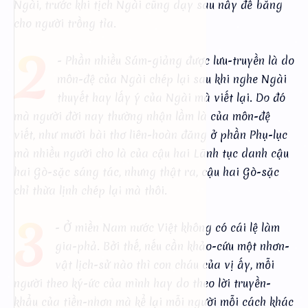
Ngài, trước khi tịch Ngài cũng dạy sau nầy để bằng
cho người trồng tỉa.
2
- Phần nhiều Sám-giảng được lưu-truyền là do
môn-đệ của Ngài chép lại sau khi nghe Ngài
thuyết hay lấy ý của Ngài mà viết lại. Do đó
mà người đời nay thường nhận lầm là của môn-đệ
viết, như mười bài thơ liên-hoàn đăng ở phần Phụ-lục
mà nhiều người cho là của cậu hai Lãnh tục danh cậu
hai Gò-sặc sáng tác, nhưng thật ra, cậu hai Gò-sặc
chỉ thừa lịnh chép lại mà thôi.
3
- Ở miền Nam nước Việt không có cái lệ làm
gia-phả. Bởi thế, nếu cần khảo-cứu một nhơn-
vật lịch-sử nào thì con cháu của vị ấy, mỗi
người theo ký-ức của mình hay do theo lời truyền-
khẩu của tiền-nhơn mà kể lại mỗi người mỗi cách khác