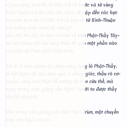
vị cao tăng từ triều Tự-Đức trở về trước và từ vùng
Bình-Thuận trở lên, cho nên chưa đề-cập đến các bực
tu-hành từ triều Tự-Đức trở về sau và từ Bình-Thuận
trở xuống miền Nam đó chăng?
Nếu thế, thì đây là một tài-liệu về Đức Phật-Thầy Tây-
An mà chúng tôi xin cung-hiến để góp một phần nào
vào lịch-sử Phật-giáo Việt-Nam.
Sở-dĩ vị siêu-phàm ấy được xưng tụng là Phật-Thầy,
là bởi Ngài đã đạt được quả vị đẳng-giác, thấu rõ cơ-
huyền, vưng lịnh Phật-Tổ xuống độ dân cứu thế, mà
ngay trong sám giảng của Ngài, người ta được thấy
lắm lời phát-lộ.
Như trong sám giảng của Đức Phật-Trùm, một chuyển
kiếp của Ngài có nói: