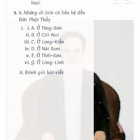
loại:
9. Những di tích có liên hệ đến
Đức Phật Thầy
A. Ở Tòng–Sơn
B. Ở Cái–Nai
C. Ở Long-Kiến
D. Ở Núi Sam
E. Ở Thới-Sơn.
G. Ở Láng–Linh
Đánh giá bài viết
RTL Mode
Kiểm Tra URL
Tốc Độ Trang