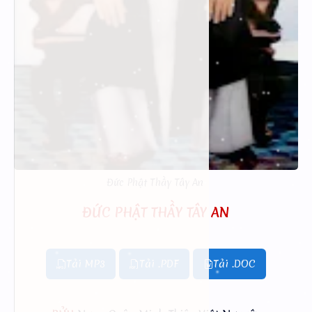
Đức Phật Thầy Tây An
ĐỨC PHẬT THẦY TÂY AN
Tải MP3
Tải .PDF
Tải .DOC