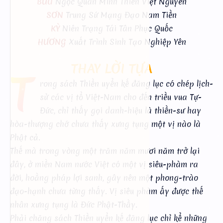
BỬU
Ngọc Quân Minh Thiên Việt Nguyên
SƠN
Trung Sứ Mạng Đạo Nam Tiền
KỲ
Niên Trạng Tái Tân Phục Quốc
HƯƠNG
Xuất Trình Sinh Tạo Nghiệp Yên
THAY LỜI TỰA
T
rong sách Thiền uyển kế đăng lục có chép lịch-
sử các vị tổ Việt-Nam cho đến triều vua Tự-
Đức, chỉ thấy gọi danh-hiệu là thiền-sư hay
hòa-thượng chớ chưa thấy xưng tụng một vị nào là
Phật cả.
Thế mà trong vòng một trăm năm mươi năm trở lại
đây, ở miền Nam nước Việt có một vị siêu-phàm ra
đời, hoằng pháp lợi sanh, gây nên một phong-trào
đạo-hạnh chưa từng thấy. Vị siêu phàm ấy được thế
nhân xưng tụng là Đức Phật-Thầy.
Phải chăng sách Thiền uyển kế đăng lục chỉ kể những