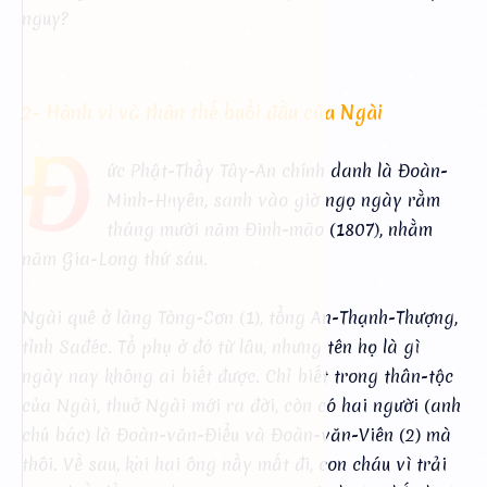
nguy?
2- Hành vi và thân thế buổi đầu của Ngài
Đ
ức Phật-Thầy Tây-An chính danh là Đoàn-
Minh-Huyên, sanh vào giờ ngọ ngày rằm
tháng mười năm Đinh-mão (1807), nhằm
năm Gia-Long thứ sáu.
Ngài quê ở làng Tòng-Sơn (1), tổng An-Thạnh-Thượng,
tỉnh Sađéc. Tổ phụ ở đó từ lâu, nhưng tên họ là gì
ngày nay không ai biết được. Chỉ biết trong thân-tộc
của Ngài, thuở Ngài mới ra đời, còn có hai người (anh
chú bác) là Đoàn-văn-Điểu và Đoàn-văn-Viên (2) mà
thôi. Về sau, khi hai ông nầy mất đi, con cháu vì trải