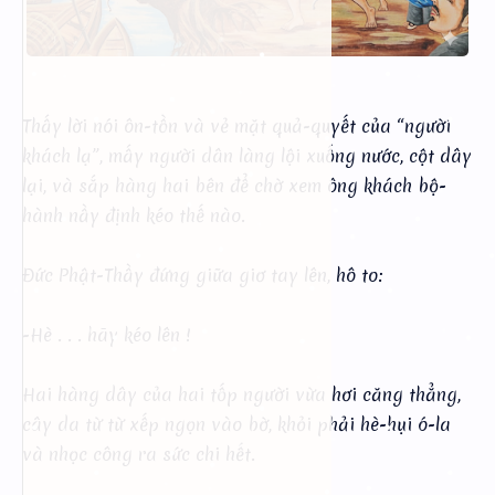
Thấy lời nói ôn-tồn và vẻ mặt quả-quyết của “người
khách lạ”, mấy người dân làng lội xuống nước, cột dây
lại, và sắp hàng hai bên để chờ xem ông khách bộ-
hành nầy định kéo thế nào.
Đức Phật-Thầy đứng giữa giơ tay lên, hô to:
-Hè . . . hãy kéo lên !
Hai hàng dây của hai tốp người vừa hơi căng thẳng,
cây da từ từ xếp ngọn vào bờ, khỏi phải hè-hụi ó-la
và nhọc công ra sức chi hết.