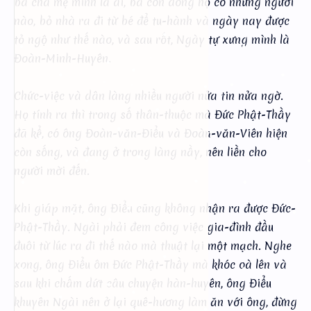
bà cha mẹ mình là ai, bà con dòng họ có những người
nào, bỏ nhà ra đi từ bé để tu-hành và ngày nay được
tỏ ngộ như thế nào, và sau rốt, Ngày tự xưng mình là
Đoàn-Minh-Huyên.
Chức-việc và dân làng nhiều người nửa tin nửa ngờ.
Họ tính ra thì trong số thân-thuộc mà Đức Phật-Thầy
đã kể, có ông Đoàn-văn-Điểu và Đoàn-văn-Viên hiện
còn sống, và đang ở trong làng nầy, nên liền cho
người mời đến.
Khi giáp mặt, ông Điểu cũng không nhận ra được Đức-
Phật-Thầy. Ngài phải đem công việc gia-đình đầu
đuôi từ lúc ra đi thế nào mà thuật lại một mạch. Nghe
xong, ông Điểu ôm Đức Phật-Thầy mà khóc oà lên và
sau khi chấm dứt câu chuyện hàn-huyên, ông Điểu
khuyên Ngài nên ở lại quê-hương làm ăn với ông, đừng