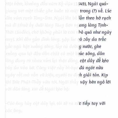
Một hôm, khoảng đầu năm Kỷ-dậu (1849), Ngài quá-
giang với một chiếc ghe buôn từ miệt trong (?) về. Lúc
đến vàm rạch Tòng-Sơn. Ngài lên bộ lần theo bờ rạch
mà đi (thuở ấy đuôi làng Tòng Sơn ngang làng Tịnh-
Thới (Sađéc), chớ không phải lỡ còn nhỏ quá như ngày
nay). Khi đến gần đình làng, gặp lúc có cây da trốc
gốc ngã bật xuống sông, lấp cả đường nước, ghe
xuồng qua lại đậu dồn chật cả một khúc sông, dân
làng đang rũ nhau xúm lại thật đông, cột dây để kéo
cây da vào bờ. Công việc nầy hì-hục đã ngót nửa
ngày rồi mà vẫn vô hiệu, người ta định giải tán. Kịp
khi Đức Phật-Thầy vừa tới, Ngài thấy vậy bèn ngỏ lời
với dân làng xin để Ngài kéo hộ:
-Các ông hãy cột dây lại, tôi sẽ ra sức tiếp tay với
các ông.