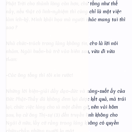
Phật Trời cho thành lòng còn hơn, chứ tống như thế
nầy, nếu thật có linh-nghiệm thì cũng chỉ là một việc
làm ích-kỷ. Mình khỏi họa mà người khác mang tai thì
sao ?
Nhà chức-trách trong làng không tin, cho là lời nói
nhảm. Ngài buồn-bã trở vào hiên sau, vừa đi vừa
than:
-Các ông tống thì tôi xin rước!
Những lời biện-giải đầy đạo-đức và sáng-suốt ấy của
Đức Phật-Thầy đã không đem lại được kết quả, mà trái
lại, chức việc làng cho là một điềm gở, nên vài hôm
sau, họ cử ông Thị-sự (3) đến truyền lịnh không cho
Ngài ở nữa, lấy cớ rằng trong làng không có quyền
chứa-chấp những người lạ mặt.