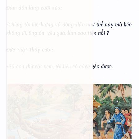
Đám dân làng cười xòa:
-Chúng tôi lực-lưỡng và đông-đảo như thế nầy mà kéo
không đi, ông ốm yếu quá, làm sao tiếp nổi ?
Đức Phật-Thầy cười:
-Bà con thử cột xem, tôi liệu có cách kéo được.