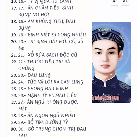
16.- TỲ VỊ QUÁ HƯ LẠNH
A-
A+
17.- ĂN CHẬM TIÊU, SÌNH
BỤNG NO HƠI
18.- ĂN KHÔNG TIÊU, ĐAU
BỤNG
33 TOA THUỐC GIA
19.- BỊNH KIẾT ĐI SÔNG NHIỀU
20.- TRỊ BỊNH UẤT MỚI CÓ, xổ
TRUYỀN MÀ ĐỨC THẦY
êm
ĐÃ GIAO CHO ANH EM
21.- XỔ RỬA SẠCH ĐỘC CŨ
TÍN-ĐỒ Ở BẠC-LIÊU HỒI
22.- THUỐC TIÊU TRỊ BÁ
THÁNG 6 DL.1945,
CHỨNG
23.- ĐAU LƯNG
TRONG LÚC NGÀI ĐI
RTL Mode
24.- TỨC VÀ LÓI RA SAU LƯNG
KHUYẾN NÔNG.
25.- PHONG ĐAU MÌNH
Kiểm Tra URL
26.- MẠNH TỲ VỊ, MAU TIÊU
27.- ĂN NGỦ KHÔNG ĐƯỢC,
Tốc Độ Trang
MỆT
28.- ĂN NGON NGỦ NHIỀU
Tải MP3
Tải .PDF
29.- BỔ TIM, DƯỠNG TỲ
30.- BỔ TRUNG CHƠN, TRỊ ĐAU
LÂU