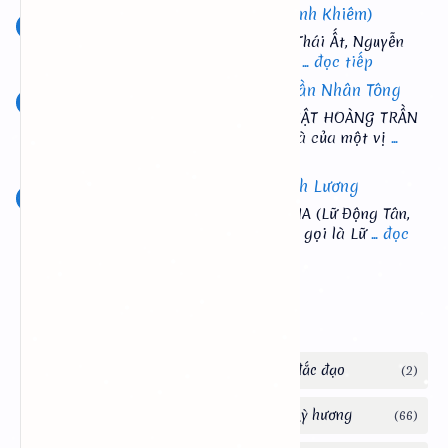
Sấm Ký - Trạng Trình (Nguyễn Bỉnh Khiêm)
LỜI GIỚI THIỆU Nhờ học tính theo Thái Ất, Nguyễn
Bỉnh Khiêm tiên đoán được biến cố
... đọc tiếp
Cư Trần Lạc Đạo- Phật Hoàng Trần Nhân Tông
CƯ TRẦN LẠC ĐẠO(Nguyên Văn) PHẬT HOÀNG TRẦN
NHÂN TÔNG Bài Cư Trần Lạc Đạo là của một vị
...
đọc tiếp
Lữ Động Tân Và Giấc Mộng Huỳnh Lương
LỮ ĐỒNG TÂN GIẤC MỘNG NAM KHA (Lữ Ðộng Tân,
Ðộng là cái hang núi, nhưng thường gọi là Lữ
... đọc
tiếp
Labels