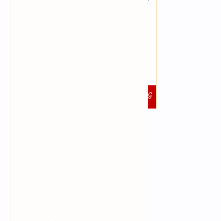
25
14:53:38
(GỖ CÂY DÂU)
KỶ MÙI
TIẾT KHÍ:
ĐẠI THỬ
GIỜ HOÀNG ĐẠO
GIÁP DẦN:
ĐINH TỴ:
NHÂM TUẤT:
(3H-5H)
(9H-11H)
(19H-21H)
ẤT MÃO:
CANH THÂN:
QUÝ HỢI:
(5H-7H)
(15H-17H)
(21H-23H)
QUAY VỀ NGÀY
VIỆC NÊN LÀM, KIÊNG
HÔM NAY
KỴ 7/8/2026
TẠO MÃ QR