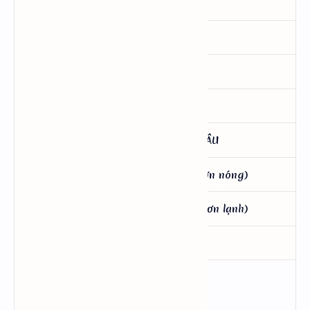
26.- MẠNH TỲ VỊ, MAU TIÊU
27.- ĂN NGỦ KHÔNG ĐƯỢC, MỆT
28.- ĂN NGON NGỦ NHIỀU
29.- BỔ TIM, DƯỠNG TỲ
30.- BỔ TRUNG CHƠN, TRỊ ĐAU LÂU
31.- CHẬN CỬ RÉT (lạnh nhiều hơn nóng)
32.- CHẬN CỬ RÉT (nóng nhiều hơn lạnh)
33.- CON NÍT ÓI SỬA
HẾT