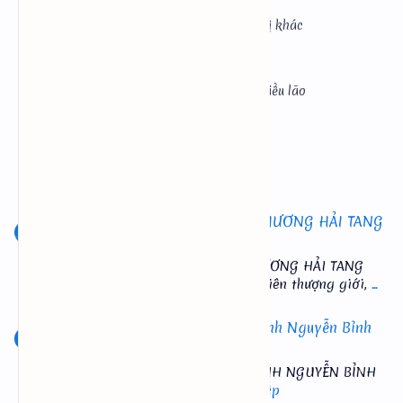
Ông Sư Vải Bán Khoai
Kinh Tiều Lão
Bài Đăng Mới Nhất
ĐIỂN TÍCH MA CÔ HIẾN THỌ - THƯƠNG HẢI TANG
ĐIỀN
ĐIỂN TÍCH MA CÔ HIẾN THỌ - THƯƠNG HẢI TANG
ĐIỀN Ma Cô Tiên Tử, là nhất vị nữ tiên thượng giới,
...
đọc tiếp
Bạch Vân Am Thi Tập - Trạng Trình Nguyễn Bỉnh
Khiêm
BẠCH VÂN AM THI TẬP TRẠNG TRÌNH NGUYỄN BỈNH
KHIÊM 1. Bộ Minh nhân Tư
... đọc tiếp