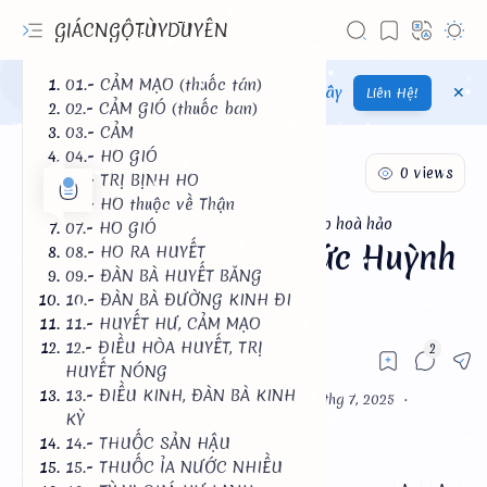
GIÁCNGỘTÙYDUYÊN
01.- CẢM MẠO (thuốc tán)
Tải App trang về điện thoại android...
Tại Đây
Liên Hệ!
02.- CẢM GIÓ (thuốc ban)
03.- CẢM
04.- HO GIÓ
05.- TRỊ BỊNH HO
06.- HO thuộc về Thận
đức huỳnh giáo chủ
phật giáo hoà hảo
Trang chủ
07.- HO GIÓ
33 Toa Thuốc Của Đức Huỳnh
08.- HO RA HUYẾT
09.- ĐÀN BÀ HUYẾT BĂNG
Giáo Chủ
10.- ĐÀN BÀ ĐƯỜNG KINH ĐI
11.- HUYẾT HƯ, CẢM MẠO
12.- ĐIỀU HÒA HUYẾT, TRỊ
HUYẾT NÓNG
13.- ĐIỀU KINH, ĐÀN BÀ KINH
KỲ
In Bài Viết
14.- THUỐC SẢN HẬU
15.- THUỐC ỈA NƯỚC NHIỀU