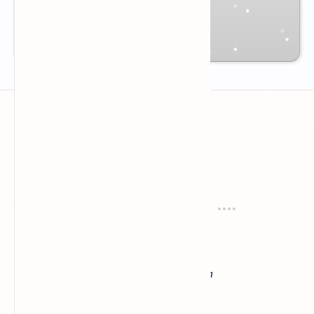
GIÁCNGỘTÙYDUYÊN
Tải App
Thư Viện
GNTD.apk
Mp3
ThiVănPGHH.apk
PDF
SấmGiảngPGHH.apk
Word
Hình Ảnh