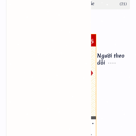
THÁNG 8
2026
THỨ 6
7
Người theo
dõi
Người đàn bà mà không biết trang điểm thì
chỉ giống như thửa ruộng khô cằn
Tục ngữ Ấn Độ
THÁNG 6
NĂM BÍNH NGỌ
NGÀY HẮC ĐẠO *
THÁNG ẤT MÙI
MỆNH NGÀY:
NGÀY QUÝ SỬU
TANG ĐỒ MỘC