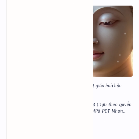
Thì là nhứt định phải chừa,
Dù ai cạy lưỡi không thưa thốt lời.
🙏NAM MÔ A DI ĐÀ PHẬT🙏
Lời: Ngài Thanh Sĩ
Mười Điều Ơn
MƯỜI ĐIỀU ƠN (Đức Huỳnh Giáo Chủ) (Dựa theo quyển
“Báo Hiếu Phụ Mẫu Ân Trọng Kinh”) MP3 PDF Nhơn
sanh h…
Ngài Thanh sĩ