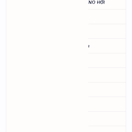
17.- ĂN CHẬM TIÊU, SÌNH BỤNG NO HƠI
18.- ĂN KHÔNG TIÊU, ĐAU BỤNG
19.- BỊNH KIẾT ĐI SÔNG NHIỀU
20.- TRỊ BỊNH UẤT MỚI CÓ, xổ êm
21.- XỔ RỬA SẠCH ĐỘC CŨ
22.- THUỐC TIÊU TRỊ BÁ CHỨNG
23.- ĐAU LƯNG
24.- TỨC VÀ LÓI RA SAU LƯNG
25.- PHONG ĐAU MÌNH