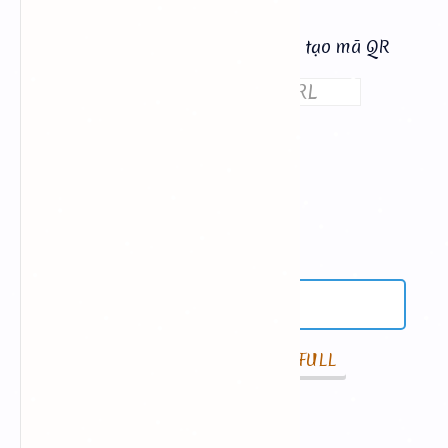
Dán url hoặc nhập văn bản để tạo mã QR
Tạo Mã QR Code
Lấy Chữ Từ Ảnh
XEM FULL
Tách lấy chữ