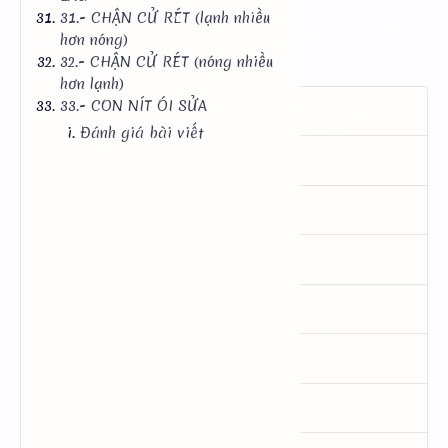
Tải .DOC
31.- CHẬN CỬ RÉT (lạnh nhiều
hơn nóng)
32.- CHẬN CỬ RÉT (nóng nhiều
hơn lạnh)
33.- CON NÍT ÓI SỬA
01.- CẢM MẠO (thuốc tán)
Đánh giá bài viết
02.- CẢM GIÓ (thuốc ban)
03.- CẢM
04.- HO GIÓ
05.- TRỊ BỊNH HO
06.- HO thuộc về Thận
07.- HO GIÓ