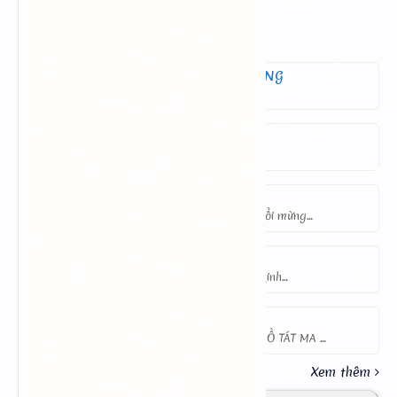
BÌNH LUẬN MỚI NHẤT
CÔNG TY TNHH TMDV THU GIANG
A Di Đà Phật
Giác Ngộ Tuỳ Duyên
Nam Mô A Di Đà Phật
Anonymous
Yêu mẹ quá con có quà quà mừng tuổi mừng…
Anonymous
Yêu cầu về nhà trường và phát triển kinh…
Anonymous
NAM MÔ ĐẠI HIẾU MỤC KIỀN LIÊN BỒ TÁT MA …
Hiện có
68
bình luận
Xem thêm